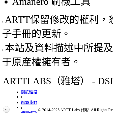
Amanero 刷機工具
ARTT保留修改的權利
子手冊的更新。
本站及資料描述中所提及
于原産權擁有者。
ARTTLABS（雅塔） - DSD Au
關於雅塔
ι
聯繫我們
ι
© 2014-2026 ARTT Labs 雅塔. All Rights Res