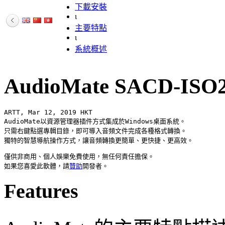
下載安裝
ι
主要特點
ι
系統概述
AudioMate SACD-ISO2
ARTT, Mar 12, 2019 HKT

AudioMate以資源管理器插件方式集成於Windows桌面系統。

只需右鍵點選專輯目錄，即可導入音頻文件完成各種格式轉換。

僅供非商用、個人娛樂免費使用，無任何責任擔保。

如果您喜愛此軟體，請
贊助
Features