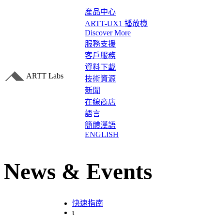
産品中心
ARTT-UX1 播放機
Discover More
服務支援
客戶服務
資料下載
ARTT Labs
技術資源
新聞
在線商店
語言
簡體漢語
ENGLISH
News & Events
快速指南
ι